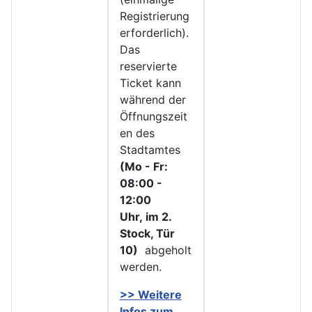
Registrierung
erforderlich).
Das
reservierte
Ticket kann
während der
Öffnungszeit
en des
Stadtamtes
(Mo - Fr:
08:00 -
12:00
Uhr, im 2.
Stock, Tür
10)
abgeholt
werden.
>> Weitere
Infos zu
m