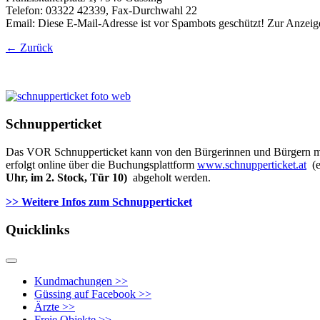
Telefon: 03322 42339, Fax-Durchwahl 22
Email:
Diese E-Mail-Adresse ist vor Spambots geschützt! Zur Anzeige
← Zurück
Schnupperticket
Das VOR Schnupperticket kann von den Bürgerinnen und Bürgern mit 
erfolgt online über die Buchungsplattform
www.schnupperticket.at
(e
Uhr, im 2. Stock, Tür 10)
abgeholt werden.
>> Weitere Infos zu
m Schnupperticket
Quicklinks
Kundmachungen >>
Güssing auf Facebook >>
Ärzte >>
Freie Objekte >>