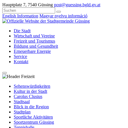
Hauptplatz 7, 7540 Güssing
post@guessing.bgld.gv.at
English Information
Magyar nyelvu információ
Die Stadt
Wirtschaft und Vereine
Freizeit und Tourismus
Bildung und Gesundheit
Erneuerbare Energie
Service
Kontakt
Sehenswürdigkeiten
Kultur in der Stadt
Carolus Clusius
Stadtsaal
Blick in die Region
Stadtplan
Sportliche Aktivitäten
Sportzentrum Güssing
Tennishalle