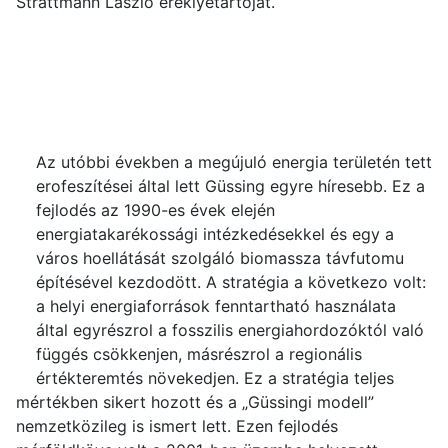
Strattmann László ereklyetartóját.
Az utóbbi években a megújuló energia területén tett
erofeszítései által lett Güssing egyre híresebb. Ez a
fejlodés az 1990-es évek elején
energiatakarékossági intézkedésekkel és egy a
város hoellátását szolgáló biomassza távfutomu
építésével kezdodött. A stratégia a következo volt:
a helyi energiaforrások fenntartható használata
által egyrészrol a fosszilis energiahordozóktól való
függés csökkenjen, másrészrol a regionális
értékteremtés növekedjen. Ez a stratégia teljes
mértékben sikert hozott és a „Güssingi modell”
nemzetközileg is ismert lett. Ezen fejlodés