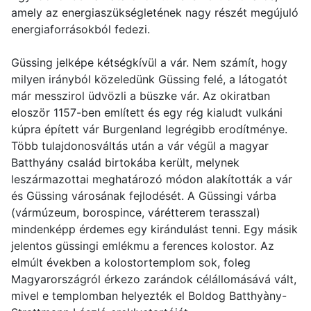
amely az energiaszükségletének nagy részét megújuló
energiaforrásokból fedezi.
Güssing jelképe kétségkívül a vár. Nem számít, hogy
milyen irányból közeledünk Güssing felé, a látogatót
már messzirol üdvözli a büszke vár. Az okiratban
eloször 1157-ben említett és egy rég kialudt vulkáni
kúpra épített vár Burgenland legrégibb erodítménye.
Több tulajdonosváltás után a vár végül a magyar
Batthyány család birtokába került, melynek
leszármazottai meghatározó módon alakították a vár
és Güssing városának fejlodését. A Güssingi várba
(vármúzeum, borospince, várétterem terasszal)
mindenképp érdemes egy kirándulást tenni. Egy másik
jelentos güssingi emlékmu a ferences kolostor. Az
elmúlt években a kolostortemplom sok, foleg
Magyarországról érkezo zarándok célállomásává vált,
mivel e templomban helyezték el Boldog Batthyàny-