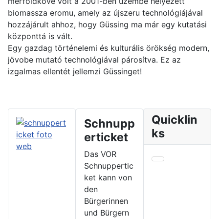
mérföldköve volt a 2001-ben üzembe helyezett
biomassza eromu, amely az újszeru technológiájával
hozzájárult ahhoz, hogy Güssing ma már egy kutatási
központtá is vált.
Egy gazdag történelemi és kulturális örökség modern,
jövobe mutató technológiával párosítva. Ez az
izgalmas ellentét jellemzi Güssinget!
Quicklin
Schnupp
ks
erticket
Das VOR
Schnuppertic
ket kann von
den
Bürgerinnen
und Bürgern