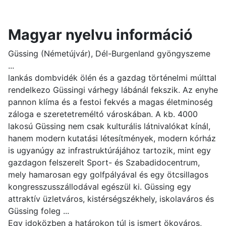
Magyar nyelvu információ
Güssing (Németújvár), Dél-Burgenland gyöngyszeme
...
lankás dombvidék ölén és a gazdag történelmi múlttal
rendelkezo Güssingi várhegy lábánál fekszik. Az enyhe
pannon klíma és a festoi fekvés a magas életminoség
záloga e szeretetreméltó városkában. A kb. 4000
lakosú Güssing nem csak kulturális látnivalókat kínál,
hanem modern kutatási létesítmények, modern kórház
is ugyanúgy az infrastruktúrájához tartozik, mint egy
gazdagon felszerelt Sport- és Szabadidocentrum,
mely hamarosan egy golfpályával és egy ötcsillagos
kongresszusszállodával egészül ki. Güssing egy
attraktív üzletváros, kistérségszékhely, iskolaváros és
Güssing foleg ...
Egy idoközben a határokon túl is ismert ökováros,