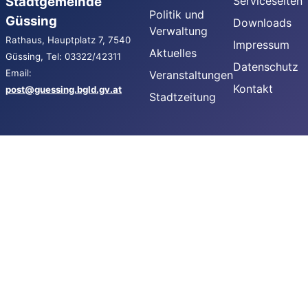
Stadtgemeinde
Serviceseiten
Politik und
Güssing
Downloads
Verwaltung
Rathaus, Hauptplatz 7, 7540
Impressum
Aktuelles
Güssing, Tel: 03322/42311
Datenschutz
Email:
Veranstaltungen
Kontakt
post@guessing.bgld.gv.at
Stadtzeitung