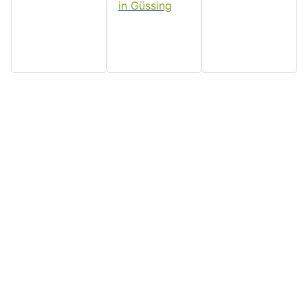
Home
Stadtgemeinde
Serviceseiten
Politik und
Güssing
Downloads
Verwaltung
Rathaus, Hauptplatz 7, 7540
Impressum
Aktuelles
Güssing, Tel: 03322/42311
Datenschutz
Email:
Veranstaltungen
Kontakt
post@guessing.bgld.gv.at
Stadtzeitung