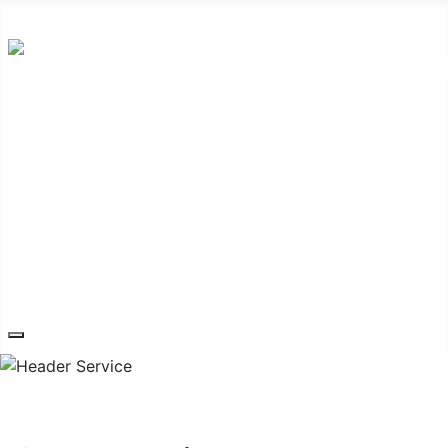
Hauptplatz 7, 7540 Güssing
post@guessing.bgld.gv.at
Die Stadt
Wirtschaft und Vereine
Freizeit und Tourismus
Bildung und Gesundheit
Erneuerbare Energie
Service
Kontakt