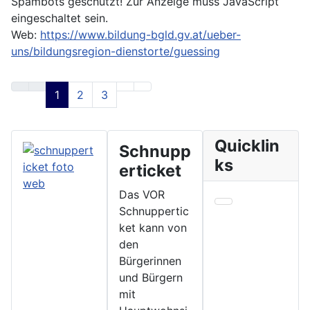
Spambots geschützt! Zur Anzeige muss JavaScript
eingeschaltet sein.
Web:
https://www.bildung-bgld.gv.at/ueber-
uns/bildungsregion-dienstorte/guessing
1
2
3
Quicklin
Schnupp
ks
erticket
Das VOR
Schnuppertic
ket kann von
den
Bürgerinnen
und Bürgern
mit