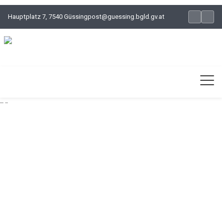
Hauptplatz 7, 7540 Güssing
post@guessing.bgld.gv.at