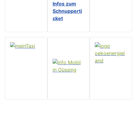
Infos zu
m
Schnupperti
cket
Home
Stadtgemeinde
Serviceseiten
Politik und
Güssing