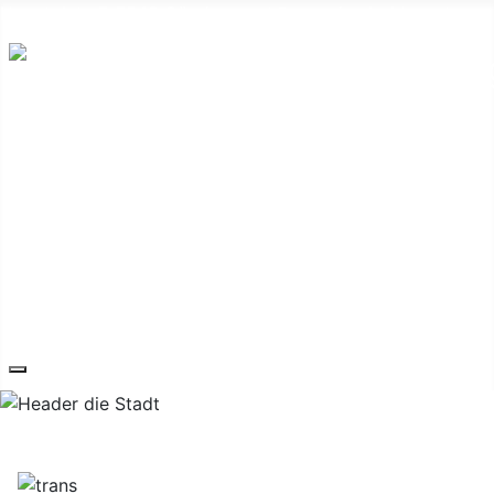
Hauptplatz 7, 7540 Güssing
post@guessing.bgld.gv.at
Die Stadt
Wirtschaft und Vereine
Freizeit und Tourismus
Bildung und Gesundheit
Erneuerbare Energie
Service
Kontakt