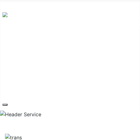
Hauptplatz 7, 7540 Güssing
post@guessing.bgld.gv.at
Die Stadt
Wirtschaft und Vereine
Freizeit und Tourismus
Bildung und Gesundheit
Erneuerbare Energie
Service
Kontakt